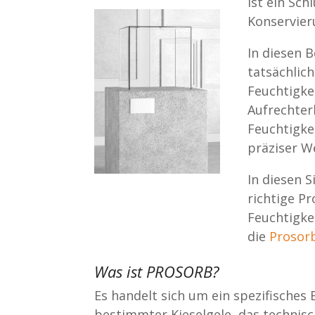
ist ein Sch
Konservier
In diesen B
tatsächlich
Feuchtigke
Aufrechter
Feuchtigke
präziser W
In diesen S
richtige Pr
Feuchtigkei
die
Prosor
Was ist PROSORB?
Es handelt sich um ein spezifisches
bestimmter Kieselgele, das technisch