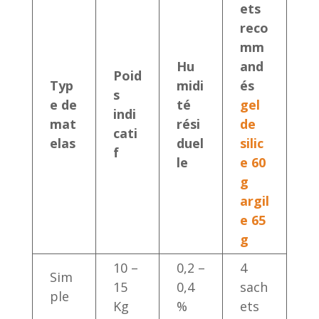
ets
reco
mm
Hu
and
Poid
Typ
midi
és
s
e de
té
gel
indi
mat
rési
de
cati
elas
duel
silic
f
le
e 60
g
argil
e 65
g
10 –
0,2 –
4
Sim
15
0,4
sach
ple
Kg
%
ets