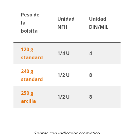
Can
Peso de
Unidad
Unidad
de
la
NFH
DIN/MIL
hum
bolsita
abso
120 g
1/4 U
4
24g 
standard
240 g
1/2 U
8
48g 
standard
250 g
1/2 U
8
48g 
arcilla
Sobres con indicador cromático