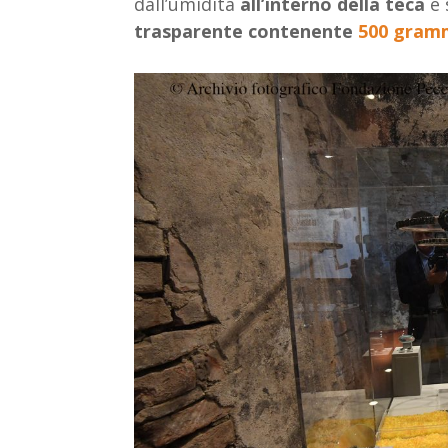
dall’umidità
all’interno della teca
è 
trasparente contenente
500 gramm